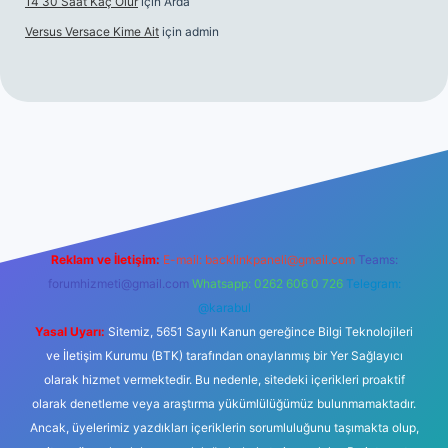
14 30 Saat Kaç Olur
için
Arda
Versus Versace Kime Ait
için
admin
dcasinogir.net
Reklam ve İletişim:
E-mail:
backlinkpaneli@gmail.com
Teams:
forumhizmeti@gmail.com
Whatsapp: 0262 606 0 726
Telegram:
@karabul
Yasal Uyarı:
Sitemiz, 5651 Sayılı Kanun gereğince Bilgi Teknolojileri
ve İletişim Kurumu (BTK) tarafından onaylanmış bir Yer Sağlayıcı
olarak hizmet vermektedir. Bu nedenle, sitedeki içerikleri proaktif
olarak denetleme veya araştırma yükümlülüğümüz bulunmamaktadır.
Ancak, üyelerimiz yazdıkları içeriklerin sorumluluğunu taşımakta olup,