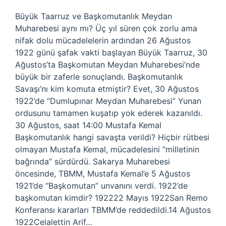
Büyük Taarruz ve Başkomutanlık Meydan
Muharebesi aynı mı? Üç yıl süren çok zorlu ama
nifak dolu mücadelelerin ardından 26 Ağustos
1922 günü şafak vakti başlayan Büyük Taarruz, 30
Ağustos’ta Başkomutan Meydan Muharebesi’nde
büyük bir zaferle sonuçlandı. Başkomutanlık
Savaşı’nı kim komuta etmiştir? Evet, 30 Ağustos
1922’de “Dumlupınar Meydan Muharebesi” Yunan
ordusunu tamamen kuşatıp yok ederek kazanıldı.
30 Ağustos, saat 14:00 Mustafa Kemal
Başkomutanlık hangi savaşta verildi? Hiçbir rütbesi
olmayan Mustafa Kemal, mücadelesini “milletinin
bağrında” sürdürdü. Sakarya Muharebesi
öncesinde, TBMM, Mustafa Kemal’e 5 Ağustos
1921’de “Başkomutan” unvanını verdi. 1922’de
başkomutan kimdir? 192222 Mayıs 1922San Remo
Konferansı kararları TBMM’de reddedildi.14 Ağustos
1922Celalettin Arif…