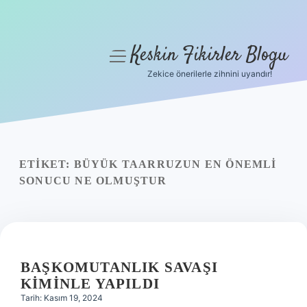
Keskin Fikirler Blogu
menüyü
aç
Zekice önerilerle zihnini uyandır!
Anasayfa
Gizlilik Politikası
Yasal Uyarı
ETIKET:
BÜYÜK TAARRUZUN EN ÖNEMLI
SONUCU NE OLMUŞTUR
Hakkımızda
BAŞKOMUTANLIK SAVAŞI
KIMINLE YAPILDI
Tarih: Kasım 19, 2024