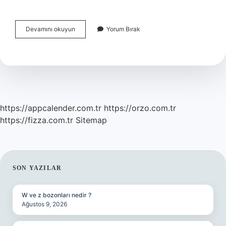
Başkomutanlık
Devamını okuyun
Yorum Bırak
Savaşı
Kiminle
Yapıldı
https://appcalender.com.tr
https://orzo.com.tr
https://fizza.com.tr
Sitemap
SIDEBAR
SON YAZILAR
W ve z bozonları nedir ?
Ağustos 9, 2026