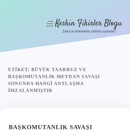
Keskin Fikirler Blogu
menüyü
aç
Zekice önerilerle zihnini uyandır!
Anasayfa
Gizlilik Politikası
Yasal Uyarı
ETIKET:
BÜYÜK TAARRUZ VE
BAŞKOMUTANLIK MEYDAN SAVAŞI
Hakkımızda
SONUNDA HANGI ANTLAŞMA
IMZALANMIŞTIR
BAŞKOMUTANLIK SAVAŞI