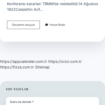
Konferansı kararları TBMM’de reddedildi.14 Ağustos
1922Celalettin Arif…
Başkomutanlık
Devamını okuyun
Yorum Bırak
Savaşı
Kiminle
Yapıldı
https://appcalender.com.tr
https://orzo.com.tr
https://fizza.com.tr
Sitemap
SIDEBAR
SON YAZILAR
Kutru ne demek ?