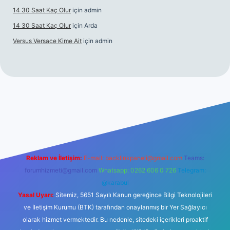
14 30 Saat Kaç Olur
için
admin
14 30 Saat Kaç Olur
için
Arda
Versus Versace Kime Ait
için
admin
vdcasinogir.net
Reklam ve İletişim:
E-mail:
backlinkpaneli@gmail.com
Teams:
forumhizmeti@gmail.com
Whatsapp: 0262 606 0 726
Telegram:
@karabul
Yasal Uyarı:
Sitemiz, 5651 Sayılı Kanun gereğince Bilgi Teknolojileri
ve İletişim Kurumu (BTK) tarafından onaylanmış bir Yer Sağlayıcı
olarak hizmet vermektedir. Bu nedenle, sitedeki içerikleri proaktif