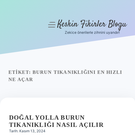
Keskin Fikirler Blogu
menüyü
aç
Zekice önerilerle zihnini uyandır!
Anasayfa
Gizlilik Politikası
Yasal Uyarı
ETIKET:
BURUN TIKANIKLIĞINI EN HIZLI
NE AÇAR
Hakkımızda
DOĞAL YOLLA BURUN
TIKANIKLIĞI NASIL AÇILIR
Tarih: Kasım 13, 2024