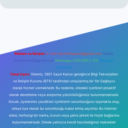
t
Reklam ve İletişim:
E-mail:
backlinkpaneli@gmail.com
Teams:
forumhizmeti@gmail.com
Whatsapp: 0262 606 0 726
Telegram:
@karabul
Yasal Uyarı:
Sitemiz, 5651 Sayılı Kanun gereğince Bilgi Teknolojileri
ve İletişim Kurumu (BTK) tarafından onaylanmış bir Yer Sağlayıcı
olarak hizmet vermektedir. Bu nedenle, sitedeki içerikleri proaktif
olarak denetleme veya araştırma yükümlülüğümüz bulunmamaktadır.
Ancak, üyelerimiz yazdıkları içeriklerin sorumluluğunu taşımakta olup,
siteye üye olarak bu sorumluluğu kabul etmiş sayılırlar. Bu internet
sitesi, herhangi bir marka, kurum veya şahıs şirketi ile hiçbir bağlantısı
bulunmamaktadır. Sitede yalnızca kendi hazırladığımız makaleler