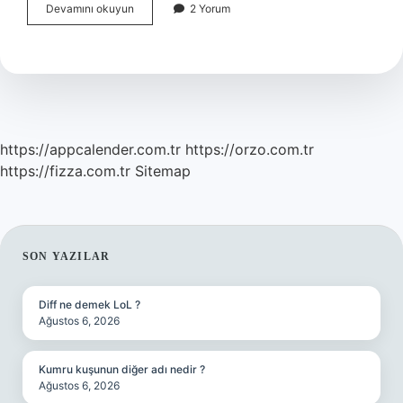
Bir
Devamını okuyun
2 Yorum
Kadın
Hamile
Olduğunu
Nasıl
Anlar
https://appcalender.com.tr
https://orzo.com.tr
https://fizza.com.tr
Sitemap
SIDEBAR
SON YAZILAR
Diff ne demek LoL ?
Ağustos 6, 2026
Kumru kuşunun diğer adı nedir ?
Ağustos 6, 2026