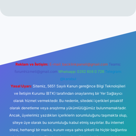
t
Reklam ve İletişim:
E-mail:
backlinkpaneli@gmail.com
Teams:
forumhizmeti@gmail.com
Whatsapp: 0262 606 0 726
Telegram:
@karabul
Yasal Uyarı:
Sitemiz, 5651 Sayılı Kanun gereğince Bilgi Teknolojileri
ve İletişim Kurumu (BTK) tarafından onaylanmış bir Yer Sağlayıcı
olarak hizmet vermektedir. Bu nedenle, sitedeki içerikleri proaktif
olarak denetleme veya araştırma yükümlülüğümüz bulunmamaktadır.
Ancak, üyelerimiz yazdıkları içeriklerin sorumluluğunu taşımakta olup,
siteye üye olarak bu sorumluluğu kabul etmiş sayılırlar. Bu internet
sitesi, herhangi bir marka, kurum veya şahıs şirketi ile hiçbir bağlantısı