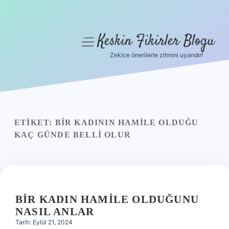
Keskin Fikirler Blogu
menüyü
aç
Zekice önerilerle zihnini uyandır!
Anasayfa
Gizlilik Politikası
Yasal Uyarı
ETIKET:
BIR KADININ HAMILE OLDUĞU
KAÇ GÜNDE BELLI OLUR
Hakkımızda
BIR KADIN HAMILE OLDUĞUNU
NASIL ANLAR
Tarih: Eylül 21, 2024