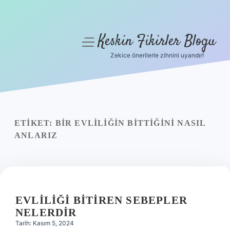
Keskin Fikirler Blogu
menüyü
aç
Zekice önerilerle zihnini uyandır!
Anasayfa
Gizlilik Politikası
Yasal Uyarı
ETIKET:
BIR EVLILIĞIN BITTIĞINI NASIL
ANLARIZ
Hakkımızda
EVLILIĞI BITIREN SEBEPLER
NELERDIR
Tarih: Kasım 5, 2024