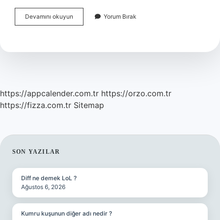
Evliliği
Devamını okuyun
Yorum Bırak
Bitiren
Sebepler
Nelerdir
https://appcalender.com.tr
https://orzo.com.tr
https://fizza.com.tr
Sitemap
SIDEBAR
SON YAZILAR
Diff ne demek LoL ?
Ağustos 6, 2026
Kumru kuşunun diğer adı nedir ?