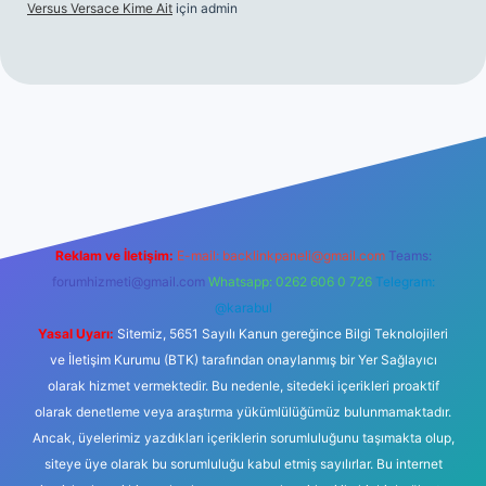
Versus Versace Kime Ait
için
admin
t
Reklam ve İletişim:
E-mail:
backlinkpaneli@gmail.com
Teams:
forumhizmeti@gmail.com
Whatsapp: 0262 606 0 726
Telegram:
@karabul
Yasal Uyarı:
Sitemiz, 5651 Sayılı Kanun gereğince Bilgi Teknolojileri
ve İletişim Kurumu (BTK) tarafından onaylanmış bir Yer Sağlayıcı
olarak hizmet vermektedir. Bu nedenle, sitedeki içerikleri proaktif
olarak denetleme veya araştırma yükümlülüğümüz bulunmamaktadır.
Ancak, üyelerimiz yazdıkları içeriklerin sorumluluğunu taşımakta olup,
siteye üye olarak bu sorumluluğu kabul etmiş sayılırlar. Bu internet