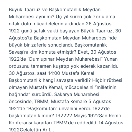
Büyük Taarruz ve Başkomutanlık Meydan
Muharebesi aynı mı? Üç yıl süren çok zorlu ama
nifak dolu mücadelelerin ardından 26 Ağustos
1922 günü şafak vakti başlayan Büyük Taarruz, 30
Ağustos’ta Başkomutan Meydan Muharebesi’nde
büyük bir zaferle sonuçlandı. Başkomutanlık
Savaşı’nı kim komuta etmiştir? Evet, 30 Ağustos
1922’de “Dumlupınar Meydan Muharebesi” Yunan
ordusunu tamamen kuşatıp yok ederek kazanıldı.
30 Ağustos, saat 14:00 Mustafa Kemal
Başkomutanlık hangi savaşta verildi? Hiçbir rütbesi
olmayan Mustafa Kemal, mücadelesini “milletinin
bağrında” sürdürdü. Sakarya Muharebesi
öncesinde, TBMM, Mustafa Kemal’e 5 Ağustos
1921’de “Başkomutan” unvanını verdi. 1922’de
başkomutan kimdir? 192222 Mayıs 1922San Remo
Konferansı kararları TBMM’de reddedildi.14 Ağustos
1922Celalettin Arif…