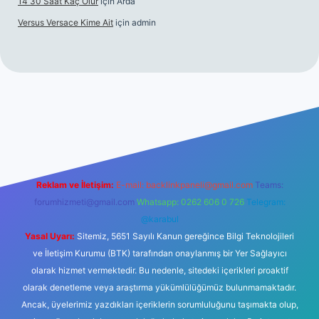
14 30 Saat Kaç Olur
için
Arda
Versus Versace Kime Ait
için
admin
sinogir.net
Reklam ve İletişim:
E-mail:
backlinkpaneli@gmail.com
Teams:
forumhizmeti@gmail.com
Whatsapp: 0262 606 0 726
Telegram:
@karabul
Yasal Uyarı:
Sitemiz, 5651 Sayılı Kanun gereğince Bilgi Teknolojileri
ve İletişim Kurumu (BTK) tarafından onaylanmış bir Yer Sağlayıcı
olarak hizmet vermektedir. Bu nedenle, sitedeki içerikleri proaktif
olarak denetleme veya araştırma yükümlülüğümüz bulunmamaktadır.
Ancak, üyelerimiz yazdıkları içeriklerin sorumluluğunu taşımakta olup,