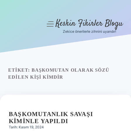
Keskin Fikirler Blogu
menüyü
aç
Zekice önerilerle zihnini uyandır!
Anasayfa
Gizlilik Politikası
Yasal Uyarı
ETIKET:
BAŞKOMUTAN OLARAK SÖZÜ
EDILEN KIŞI KIMDIR
Hakkımızda
BAŞKOMUTANLIK SAVAŞI
KIMINLE YAPILDI
Tarih: Kasım 19, 2024