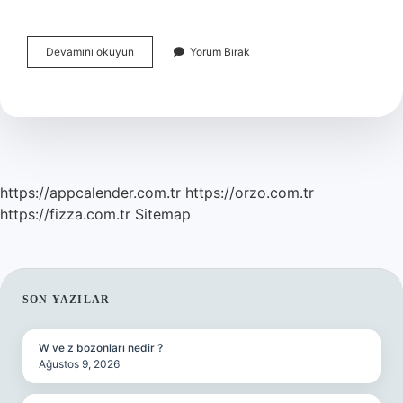
Başkomutanlık
Devamını okuyun
Yorum Bırak
Savaşı
Kiminle
Yapıldı
https://appcalender.com.tr
https://orzo.com.tr
https://fizza.com.tr
Sitemap
SIDEBAR
SON YAZILAR
W ve z bozonları nedir ?
Ağustos 9, 2026