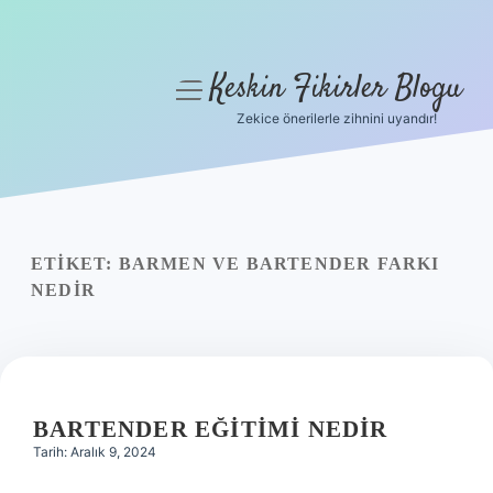
Keskin Fikirler Blogu
menüyü
aç
Zekice önerilerle zihnini uyandır!
Anasayfa
Gizlilik Politikası
Yasal Uyarı
ETIKET:
BARMEN VE BARTENDER FARKI
NEDIR
Hakkımızda
BARTENDER EĞITIMI NEDIR
Tarih: Aralık 9, 2024