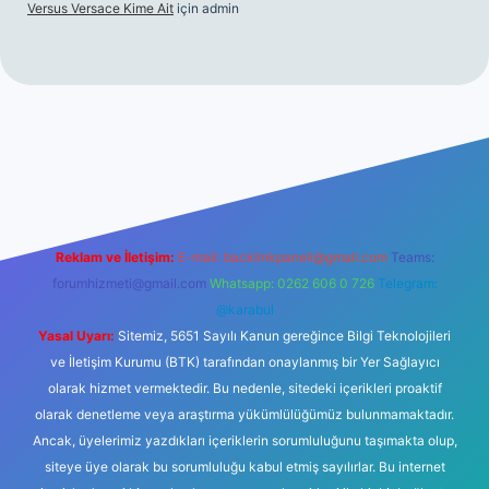
Versus Versace Kime Ait
için
admin
t
Reklam ve İletişim:
E-mail:
backlinkpaneli@gmail.com
Teams:
forumhizmeti@gmail.com
Whatsapp: 0262 606 0 726
Telegram:
@karabul
Yasal Uyarı:
Sitemiz, 5651 Sayılı Kanun gereğince Bilgi Teknolojileri
ve İletişim Kurumu (BTK) tarafından onaylanmış bir Yer Sağlayıcı
olarak hizmet vermektedir. Bu nedenle, sitedeki içerikleri proaktif
olarak denetleme veya araştırma yükümlülüğümüz bulunmamaktadır.
Ancak, üyelerimiz yazdıkları içeriklerin sorumluluğunu taşımakta olup,
siteye üye olarak bu sorumluluğu kabul etmiş sayılırlar. Bu internet