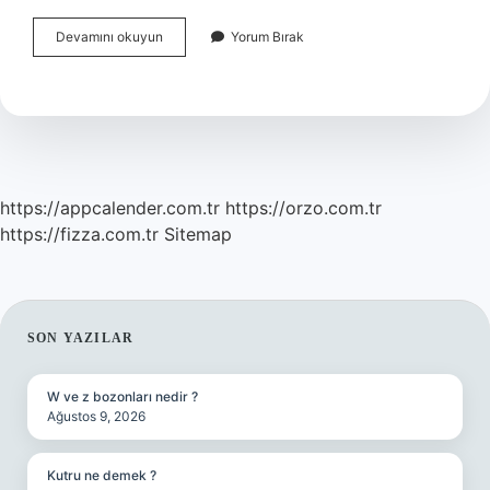
Bartender
Devamını okuyun
Yorum Bırak
Eğitimi
Nedir
https://appcalender.com.tr
https://orzo.com.tr
https://fizza.com.tr
Sitemap
SIDEBAR
SON YAZILAR
W ve z bozonları nedir ?
Ağustos 9, 2026
Kutru ne demek ?