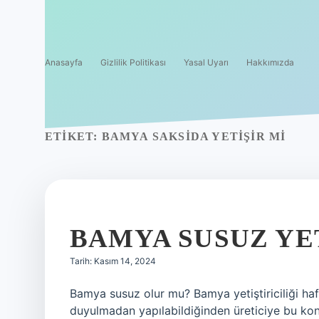
Anasayfa
Gizlilik Politikası
Yasal Uyarı
Hakkımızda
ETIKET:
BAMYA SAKSIDA YETIŞIR MI
BAMYA SUSUZ YET
Tarih: Kasım 14, 2024
Bamya susuz olur mu? Bamya yetiştiriciliği haf
duyulmadan yapılabildiğinden üreticiye bu ko