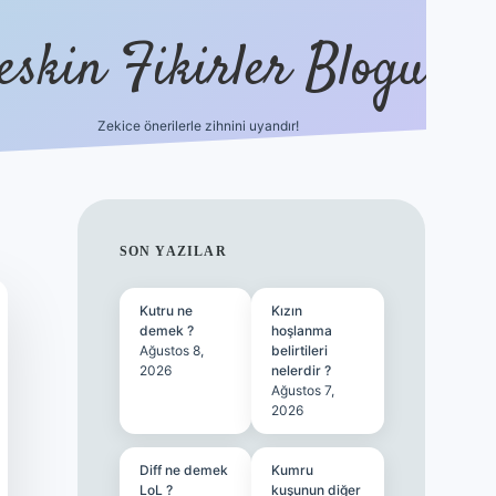
eskin Fikirler Blogu
Zekice önerilerle zihnini uyandır!
vdcasinogir.net
SIDEBAR
SON YAZILAR
Kutru ne
Kızın
demek ?
hoşlanma
Ağustos 8,
belirtileri
2026
nelerdir ?
Ağustos 7,
2026
Diff ne demek
Kumru
LoL ?
kuşunun diğer