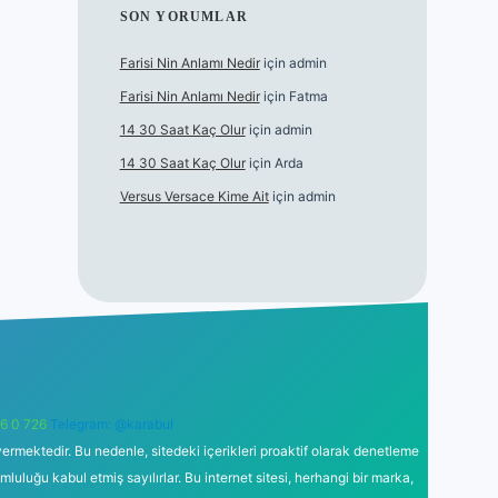
SON YORUMLAR
Farisi Nin Anlamı Nedir
için
admin
Farisi Nin Anlamı Nedir
için
Fatma
14 30 Saat Kaç Olur
için
admin
14 30 Saat Kaç Olur
için
Arda
Versus Versace Kime Ait
için
admin
6 0 726
Telegram: @karabul
ermektedir. Bu nedenle, sitedeki içerikleri proaktif olarak denetleme
uğu kabul etmiş sayılırlar. Bu internet sitesi, herhangi bir marka,