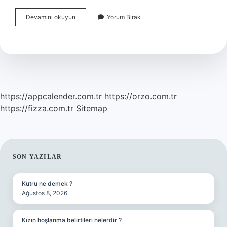
Balans
Devamını okuyun
Yorum Bırak
Ayari
Bozuk
Olursa
Ne
Olur
https://appcalender.com.tr
https://orzo.com.tr
https://fizza.com.tr
Sitemap
SIDEBAR
SON YAZILAR
Kutru ne demek ?
Ağustos 8, 2026
Kızın hoşlanma belirtileri nelerdir ?