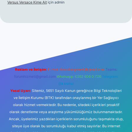
Versus Versace Kime Ait
için
admin
t
Reklam ve İletişim:
E-mail:
backlinkpaneli@gmail.com
Teams:
forumhizmeti@gmail.com
Whatsapp: 0262 606 0 726
Telegram:
@karabul
Yasal Uyarı:
Sitemiz, 5651 Sayılı Kanun gereğince Bilgi Teknolojileri
ve İletişim Kurumu (BTK) tarafından onaylanmış bir Yer Sağlayıcı
olarak hizmet vermektedir. Bu nedenle, sitedeki içerikleri proaktif
olarak denetleme veya araştırma yükümlülüğümüz bulunmamaktadır.
Ancak, üyelerimiz yazdıkları içeriklerin sorumluluğunu taşımakta olup,
siteye üye olarak bu sorumluluğu kabul etmiş sayılırlar. Bu internet