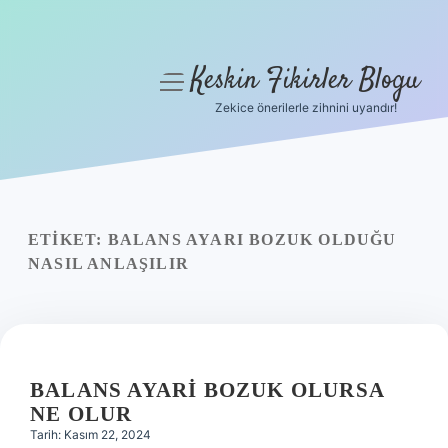
Keskin Fikirler Blogu
menüyü
aç
Zekice önerilerle zihnini uyandır!
Anasayfa
Gizlilik Politikası
Yasal Uyarı
ETIKET:
BALANS AYARI BOZUK OLDUĞU
NASIL ANLAŞILIR
Hakkımızda
BALANS AYARI BOZUK OLURSA
NE OLUR
Tarih: Kasım 22, 2024