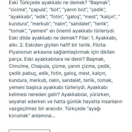
Eski Türkçede ayakkabı ne demek? “Başmak”,
“cicime”, “çapula”, “bot”, “yarım bot”, “çedik”,
“ayakkabı”, “edik”, “fotin”, “galoş”, “mest”, “kalçın”, “
kundura”, “merkub”, “nalın”, “sandalet”, “terlik”,
“tomak”, “yemeni” en önemli ayakkabı türleriydi.
Eski dilde ayakkabı ne demek? Filar: 1. Ayakkabı,
atkı. 2. Eskiden giyilen hafif bir terlik. Filota:
Piyanonun arkasına sağlamlaştırmak için dikilen
parça. Eski ayakkabılara ne denir? Başmak,
Cimcime, Chapula, çizme, yarım çizme, çedik,
çedik pabuç, edik, fotin, galoş, mest, kalçın,
kundura, merkub, nalın, sandalet, terlik, tomak,
yemeni başlıca ayakkabı türleriydi. Ayakkabı
kelimesi nereden gelir? Ayakkabılar, yürürken,
seyahat ederken ve hatta günlük hayatta insanların
vazgeçilmez bir aracıdır. Türkçede “ayağı
korumak” anlamına…