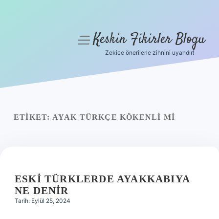
Keskin Fikirler Blogu
menüyü
aç
Zekice önerilerle zihnini uyandır!
Anasayfa
Gizlilik Politikası
Yasal Uyarı
ETIKET:
AYAK TÜRKÇE KÖKENLI MI
Hakkımızda
ESKI TÜRKLERDE AYAKKABIYA
NE DENIR
Tarih: Eylül 25, 2024