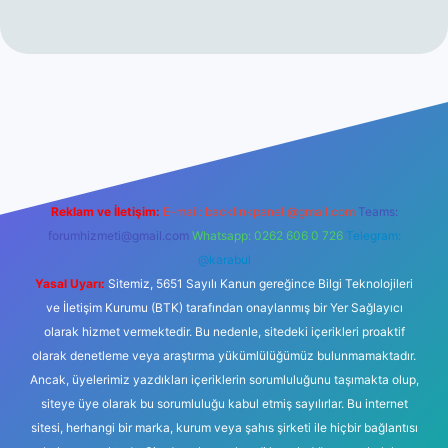
t
Reklam ve İletişim:
E-mail:
backlinkpaneli@gmail.com
Teams:
forumhizmeti@gmail.com
Whatsapp: 0262 606 0 726
Telegram:
@karabul
Yasal Uyarı:
Sitemiz, 5651 Sayılı Kanun gereğince Bilgi Teknolojileri
ve İletişim Kurumu (BTK) tarafından onaylanmış bir Yer Sağlayıcı
olarak hizmet vermektedir. Bu nedenle, sitedeki içerikleri proaktif
olarak denetleme veya araştırma yükümlülüğümüz bulunmamaktadır.
Ancak, üyelerimiz yazdıkları içeriklerin sorumluluğunu taşımakta olup,
siteye üye olarak bu sorumluluğu kabul etmiş sayılırlar. Bu internet
sitesi, herhangi bir marka, kurum veya şahıs şirketi ile hiçbir bağlantısı