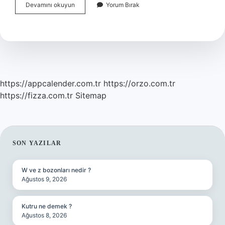
Ayak
Devamını okuyun
Yorum Bırak
Bileği
Sakatlığı
Ne
Kadar
Sürer
https://appcalender.com.tr
https://orzo.com.tr
https://fizza.com.tr
Sitemap
SIDEBAR
SON YAZILAR
W ve z bozonları nedir ?
Ağustos 9, 2026
Kutru ne demek ?
Ağustos 8, 2026