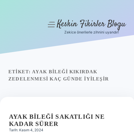
Keskin Fikirler Blogu
menüyü
aç
Zekice önerilerle zihnini uyandır!
Anasayfa
Gizlilik Politikası
Yasal Uyarı
ETIKET:
AYAK BILEĞI KIKIRDAK
ZEDELENMESI KAÇ GÜNDE IYILEŞIR
Hakkımızda
AYAK BILEĞI SAKATLIĞI NE
KADAR SÜRER
Tarih: Kasım 4, 2024