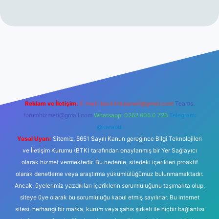
nogir.net
Reklam ve İletişim:
E-mail:
backlinkpaneli@gmail.com
Teams:
forumhizmeti@gmail.com
Whatsapp: 0262 606 0 726
Telegram:
@karabul
Yasal Uyarı:
Sitemiz, 5651 Sayılı Kanun gereğince Bilgi Teknolojileri
ve İletişim Kurumu (BTK) tarafından onaylanmış bir Yer Sağlayıcı
olarak hizmet vermektedir. Bu nedenle, sitedeki içerikleri proaktif
olarak denetleme veya araştırma yükümlülüğümüz bulunmamaktadır.
Ancak, üyelerimiz yazdıkları içeriklerin sorumluluğunu taşımakta olup,
siteye üye olarak bu sorumluluğu kabul etmiş sayılırlar. Bu internet
sitesi, herhangi bir marka, kurum veya şahıs şirketi ile hiçbir bağlantısı