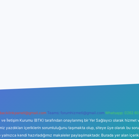
backlinkpaneli@gmail.com
Teams:
forumhizmeti@gmail.com
Whatsapp: 0262 60
i ve İletişim Kurumu (BTK) tarafından onaylanmış bir Yer Sağlayıcı olarak hizmet v
azdıkları içeriklerin sorumluluğunu taşımakta olup, siteye üye olarak bu sorumlul
e yalnızca kendi hazırladığımız makaleler paylaşılmaktadır. Burada yer alan içeri