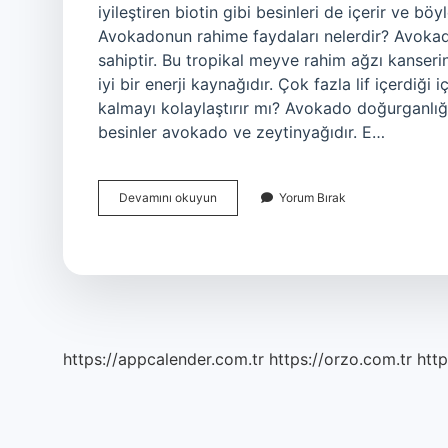
iyileştiren biotin gibi besinleri de içerir ve bö
Avokadonun rahime faydaları nelerdir? Avokad
sahiptir. Bu tropikal meyve rahim ağzı kanseri
iyi bir enerji kaynağıdır. Çok fazla lif içerdiği
kalmayı kolaylaştırır mı? Avokado doğurganlığı
besinler avokado ve zeytinyağıdır. E…
Avokado
Devamını okuyun
Yorum Bırak
Rahime
Iyi
Gelir
Mi
https://appcalender.com.tr
https://orzo.com.tr
http