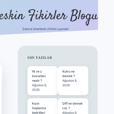
eskin Fikirler Blogu
Zekice önerilerle zihnini uyandır!
vdcasinog
SIDEBAR
SON YAZILAR
W ve z
Kutru ne
bozonları
demek ?
nedir ?
Ağustos 8,
Ağustos 9,
2026
2026
Kızın
Diff ne demek
hoşlanma
LoL ?
belirtileri
Ağustos 6,