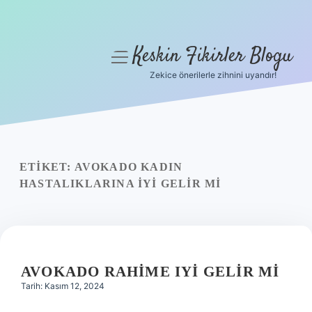
Keskin Fikirler Blogu
menüyü
aç
Zekice önerilerle zihnini uyandır!
Anasayfa
Gizlilik Politikası
Yasal Uyarı
ETIKET:
AVOKADO KADIN
HASTALIKLARINA IYI GELIR MI
Hakkımızda
AVOKADO RAHIME IYI GELIR MI
Tarih: Kasım 12, 2024