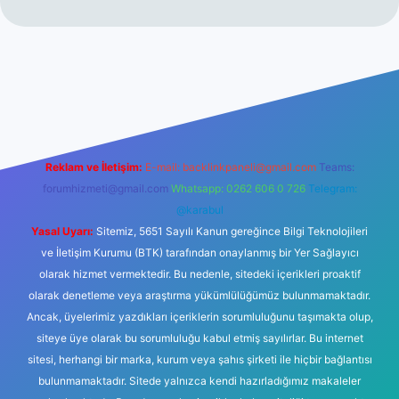
t
Reklam ve İletişim:
E-mail:
backlinkpaneli@gmail.com
Teams:
forumhizmeti@gmail.com
Whatsapp: 0262 606 0 726
Telegram:
@karabul
Yasal Uyarı:
Sitemiz, 5651 Sayılı Kanun gereğince Bilgi Teknolojileri
ve İletişim Kurumu (BTK) tarafından onaylanmış bir Yer Sağlayıcı
olarak hizmet vermektedir. Bu nedenle, sitedeki içerikleri proaktif
olarak denetleme veya araştırma yükümlülüğümüz bulunmamaktadır.
Ancak, üyelerimiz yazdıkları içeriklerin sorumluluğunu taşımakta olup,
siteye üye olarak bu sorumluluğu kabul etmiş sayılırlar. Bu internet
sitesi, herhangi bir marka, kurum veya şahıs şirketi ile hiçbir bağlantısı
bulunmamaktadır. Sitede yalnızca kendi hazırladığımız makaleler