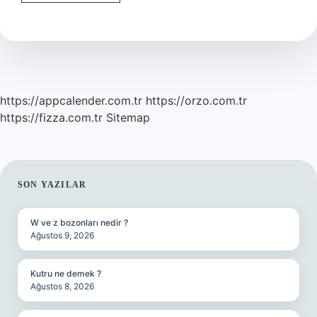
Bağımsızlık
Ile
Ilgili
Sözü
Nedir
https://appcalender.com.tr
https://orzo.com.tr
https://fizza.com.tr
Sitemap
SIDEBAR
SON YAZILAR
W ve z bozonları nedir ?
Ağustos 9, 2026
Kutru ne demek ?
Ağustos 8, 2026