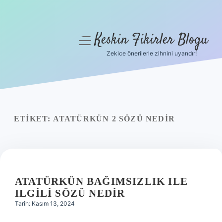
Keskin Fikirler Blogu
menüyü
aç
Zekice önerilerle zihnini uyandır!
Anasayfa
Gizlilik Politikası
Yasal Uyarı
ETIKET:
ATATÜRKÜN 2 SÖZÜ NEDIR
Hakkımızda
ATATÜRKÜN BAĞIMSIZLIK ILE
ILGILI SÖZÜ NEDIR
Tarih: Kasım 13, 2024