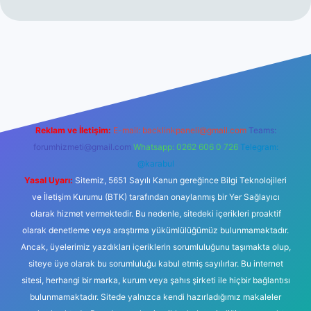
t
Reklam ve İletişim:
E-mail:
backlinkpaneli@gmail.com
Teams:
forumhizmeti@gmail.com
Whatsapp: 0262 606 0 726
Telegram:
@karabul
Yasal Uyarı:
Sitemiz, 5651 Sayılı Kanun gereğince Bilgi Teknolojileri
ve İletişim Kurumu (BTK) tarafından onaylanmış bir Yer Sağlayıcı
olarak hizmet vermektedir. Bu nedenle, sitedeki içerikleri proaktif
olarak denetleme veya araştırma yükümlülüğümüz bulunmamaktadır.
Ancak, üyelerimiz yazdıkları içeriklerin sorumluluğunu taşımakta olup,
siteye üye olarak bu sorumluluğu kabul etmiş sayılırlar. Bu internet
sitesi, herhangi bir marka, kurum veya şahıs şirketi ile hiçbir bağlantısı
bulunmamaktadır. Sitede yalnızca kendi hazırladığımız makaleler