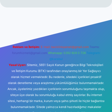
t
Reklam ve İletişim:
E-mail:
backlinkpaneli@gmail.com
Teams:
forumhizmeti@gmail.com
Whatsapp: 0262 606 0 726
Telegram:
@karabul
Yasal Uyarı:
Sitemiz, 5651 Sayılı Kanun gereğince Bilgi Teknolojileri
ve İletişim Kurumu (BTK) tarafından onaylanmış bir Yer Sağlayıcı
olarak hizmet vermektedir. Bu nedenle, sitedeki içerikleri proaktif
olarak denetleme veya araştırma yükümlülüğümüz bulunmamaktadır.
Ancak, üyelerimiz yazdıkları içeriklerin sorumluluğunu taşımakta olup,
siteye üye olarak bu sorumluluğu kabul etmiş sayılırlar. Bu internet
sitesi, herhangi bir marka, kurum veya şahıs şirketi ile hiçbir bağlantısı
bulunmamaktadır. Sitede yalnızca kendi hazırladığımız makaleler