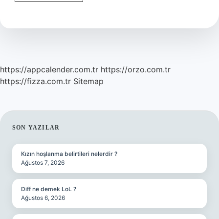
Kışın
Kaç
Derece
Soğuğa
Dayanır
https://appcalender.com.tr
https://orzo.com.tr
https://fizza.com.tr
Sitemap
SIDEBAR
SON YAZILAR
Kızın hoşlanma belirtileri nelerdir ?
Ağustos 7, 2026
Diff ne demek LoL ?
Ağustos 6, 2026