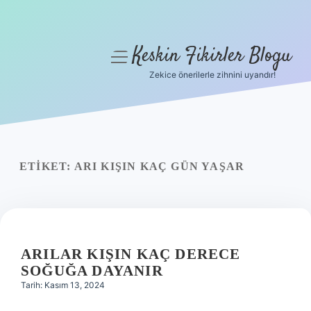
Keskin Fikirler Blogu
menüyü
aç
Zekice önerilerle zihnini uyandır!
Anasayfa
Gizlilik Politikası
Yasal Uyarı
ETIKET:
ARI KIŞIN KAÇ GÜN YAŞAR
Hakkımızda
ARILAR KIŞIN KAÇ DERECE
SOĞUĞA DAYANIR
Tarih: Kasım 13, 2024