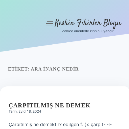
Keskin Fikirler Blogu
menüyü
aç
Zekice önerilerle zihnini uyandır!
Anasayfa
Gizlilik Politikası
Yasal Uyarı
ETIKET:
ARA INANÇ NEDIR
Hakkımızda
ÇARPITILMIŞ NE DEMEK
Tarih: Eylül 18, 2024
Çarpıtılmış ne demektir? edilgen f. (< çarpıt-ı-l-