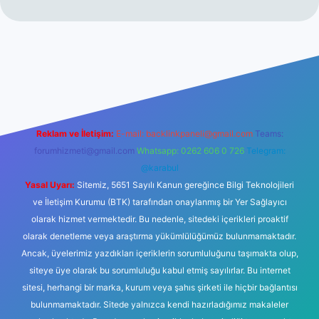
t
Reklam ve İletişim:
E-mail:
backlinkpaneli@gmail.com
Teams:
forumhizmeti@gmail.com
Whatsapp: 0262 606 0 726
Telegram:
@karabul
Yasal Uyarı:
Sitemiz, 5651 Sayılı Kanun gereğince Bilgi Teknolojileri
ve İletişim Kurumu (BTK) tarafından onaylanmış bir Yer Sağlayıcı
olarak hizmet vermektedir. Bu nedenle, sitedeki içerikleri proaktif
olarak denetleme veya araştırma yükümlülüğümüz bulunmamaktadır.
Ancak, üyelerimiz yazdıkları içeriklerin sorumluluğunu taşımakta olup,
siteye üye olarak bu sorumluluğu kabul etmiş sayılırlar. Bu internet
sitesi, herhangi bir marka, kurum veya şahıs şirketi ile hiçbir bağlantısı
bulunmamaktadır. Sitede yalnızca kendi hazırladığımız makaleler