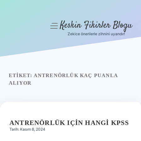
Keskin Fikirler Blogu
menüyü
aç
Zekice önerilerle zihnini uyandır!
Anasayfa
Gizlilik Politikası
Yasal Uyarı
ETIKET:
ANTRENÖRLÜK KAÇ PUANLA
ALIYOR
Hakkımızda
ANTRENÖRLÜK IÇIN HANGI KPSS
Tarih: Kasım 8, 2024