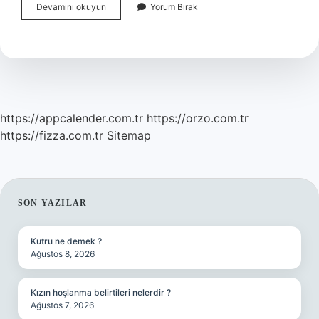
Antrenörlük
Devamını okuyun
Yorum Bırak
Için
Hangi
Kpss
https://appcalender.com.tr
https://orzo.com.tr
https://fizza.com.tr
Sitemap
SIDEBAR
SON YAZILAR
Kutru ne demek ?
Ağustos 8, 2026
Kızın hoşlanma belirtileri nelerdir ?
Ağustos 7, 2026