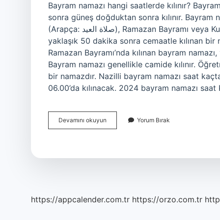
Bayram namazı hangi saatlerde kılınır? Bayra
sonra güneş doğduktan sonra kılınır. Bayram 
(Arapça: صلاة العيد), Ramazan Bayramı veya Kurban Bayramı’nın birinci günü gün doğumundan
yaklaşık 50 dakika sonra cemaatle kılınan bi
Ramazan Bayramı’nda kılınan bayram namazı, vac
Bayram namazı genellikle camide kılınır. Öğre
bir namazdır. Nazilli bayram namazı saat kaçta
06.00’da kılınacak. 2024 bayram namazı saat
Bayram
Devamını okuyun
Yorum Bırak
Namazı
Saat
Kaçta
Ağrı
2024
https://appcalender.com.tr
https://orzo.com.tr
http