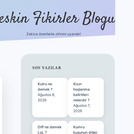
eskin Fikirler Blogu
Zekice önerilerle zihnini uyandır!
vdcasinog
SIDEBAR
SON YAZILAR
Kutru ne
Kızın
demek ?
hoşlanma
Ağustos 8,
belirtileri
2026
nelerdir ?
Ağustos 7,
2026
Diff ne demek
Kumru
LoL ?
kuşunun diğer