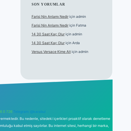
SON YORUMLAR
Farisi Nin Anlamı Nedir
için
admin
Farisi Nin Anlamı Nedir
için
Fatma
14 30 Saat Kaç Olur
için
admin
14 30 Saat Kaç Olur
için
Arda
Versus Versace Kime Ait
için
admin
6 0 726
Telegram: @karabul
ermektedir. Bu nedenle, sitedeki içerikleri proaktif olarak denetleme
uğu kabul etmiş sayılırlar. Bu internet sitesi, herhangi bir marka,