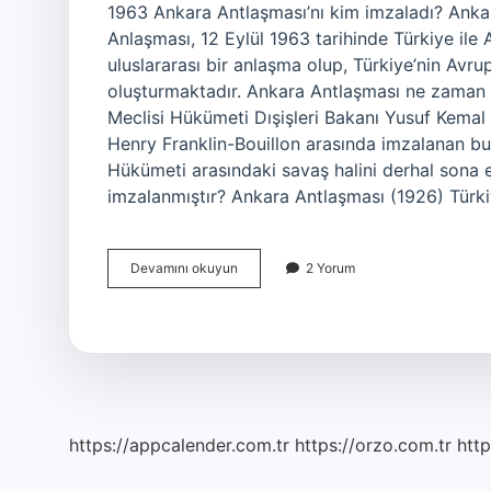
1963 Ankara Antlaşması’nı kim imzaladı? Anka
Anlaşması, 12 Eylül 1963 tarihinde Türkiye il
uluslararası bir anlaşma olup, Türkiye’nin Avrupa
oluşturmaktadır. Ankara Antlaşması ne zaman 
Meclisi Hükümeti Dışişleri Bakanı Yusuf Kemal
Henry Franklin-Bouillon arasında imzalanan bu 
Hükümeti arasındaki savaş halini derhal sona 
imzalanmıştır? Ankara Antlaşması (1926) Türkiy
İNgiltere
Devamını okuyun
2 Yorum
Ile
Ankara
Antlaşması
Ne
Zaman
Imzalandı
https://appcalender.com.tr
https://orzo.com.tr
http