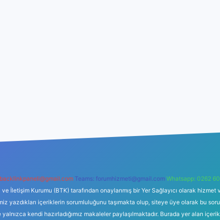
backlinkpaneli@gmail.com
Teams:
forumhizmeti@gmail.com
Whatsapp: 0262 60
i ve İletişim Kurumu (BTK) tarafından onaylanmış bir Yer Sağlayıcı olarak hizmet v
azdıkları içeriklerin sorumluluğunu taşımakta olup, siteye üye olarak bu sorumlul
e yalnızca kendi hazırladığımız makaleler paylaşılmaktadır. Burada yer alan içeri