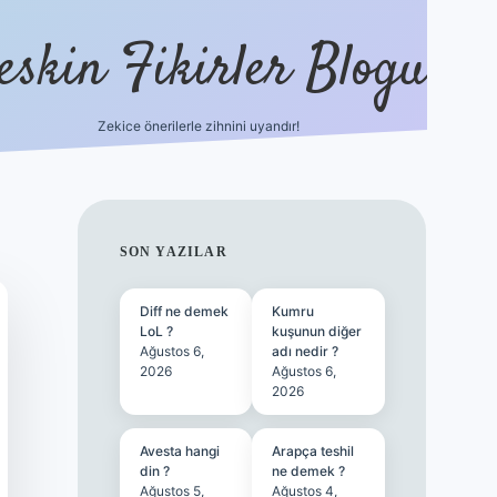
eskin Fikirler Blogu
Zekice önerilerle zihnini uyandır!
vdcasinogir.net
SIDEBAR
SON YAZILAR
Diff ne demek
Kumru
LoL ?
kuşunun diğer
Ağustos 6,
adı nedir ?
2026
Ağustos 6,
2026
Avesta hangi
Arapça teshil
din ?
ne demek ?
Ağustos 5,
Ağustos 4,