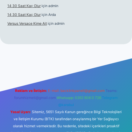
14 30 Saat Kaç Olur
için
admin
14 30 Saat Kaç Olur
için
Arda
Versus Versace Kime Ait
için
admin
vdcasinogir.net
Reklam ve İletişim:
E-mail:
backlinkpaneli@gmail.com
Teams:
forumhizmeti@gmail.com
Whatsapp: 0262 606 0 726
Telegram:
@karabul
Yasal Uyarı:
Sitemiz, 5651 Sayılı Kanun gereğince Bilgi Teknolojileri
ve İletişim Kurumu (BTK) tarafından onaylanmış bir Yer Sağlayıcı
olarak hizmet vermektedir. Bu nedenle, sitedeki içerikleri proaktif