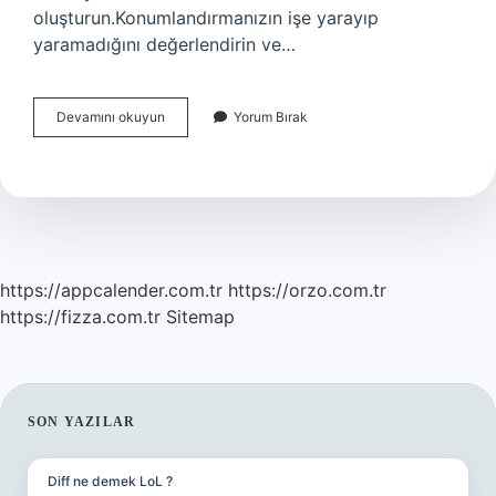
oluşturun.Konumlandırmanızın işe yarayıp
yaramadığını değerlendirin ve…
Konumlandırma
Devamını okuyun
Yorum Bırak
Stratejisi
Kime
Ait
https://appcalender.com.tr
https://orzo.com.tr
https://fizza.com.tr
Sitemap
SIDEBAR
SON YAZILAR
Diff ne demek LoL ?