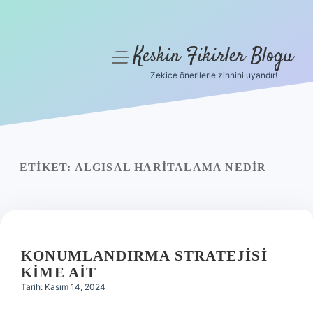
Keskin Fikirler Blogu
menüyü
aç
Zekice önerilerle zihnini uyandır!
Anasayfa
Gizlilik Politikası
Yasal Uyarı
ETIKET:
ALGISAL HARITALAMA NEDIR
Hakkımızda
KONUMLANDIRMA STRATEJISI
KIME AIT
Tarih: Kasım 14, 2024