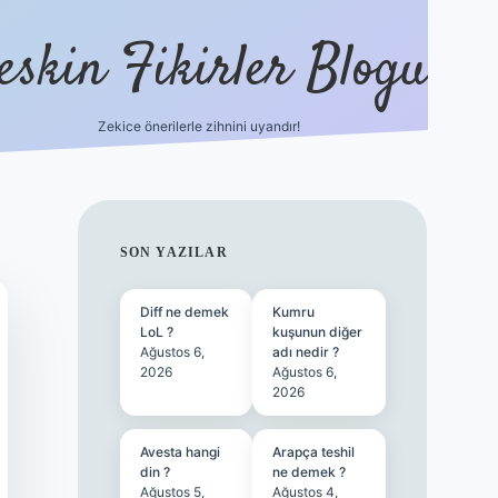
eskin Fikirler Blogu
Zekice önerilerle zihnini uyandır!
vdcasinogir.
SIDEBAR
SON YAZILAR
Diff ne demek
Kumru
LoL ?
kuşunun diğer
Ağustos 6,
adı nedir ?
2026
Ağustos 6,
2026
Avesta hangi
Arapça teshil
din ?
ne demek ?
Ağustos 5,
Ağustos 4,