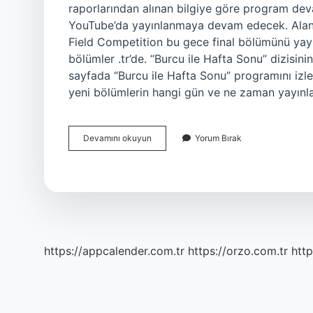
raporlarından alınan bilgiye göre program d
YouTube’da yayınlanmaya devam edecek. Ala
Field Competition bu gece final bölümünü ya
bölümler .tr’de. “Burcu ile Hafta Sonu” dizisini
sayfada “Burcu ile Hafta Sonu” programını izle
yeni bölümlerin hangi gün ve ne zaman yayınla
Eşin
Devamını okuyun
Yorum Bırak
Benzerin
Yok
Ne
Zaman
https://appcalender.com.tr
https://orzo.com.tr
http