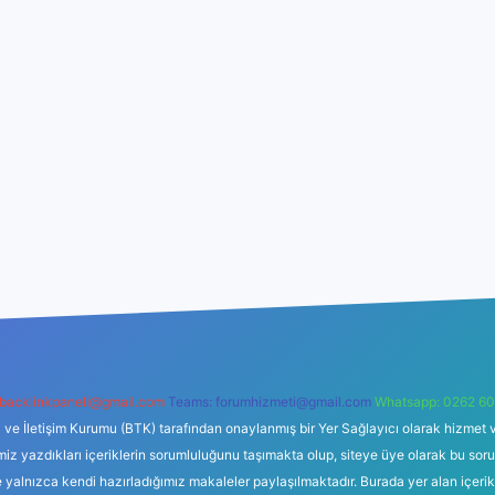
backlinkpaneli@gmail.com
Teams:
forumhizmeti@gmail.com
Whatsapp: 0262 60
i ve İletişim Kurumu (BTK) tarafından onaylanmış bir Yer Sağlayıcı olarak hizmet v
azdıkları içeriklerin sorumluluğunu taşımakta olup, siteye üye olarak bu sorumlul
e yalnızca kendi hazırladığımız makaleler paylaşılmaktadır. Burada yer alan içeri