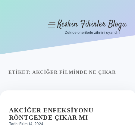
Keskin Fikirler Blogu
menüyü
aç
Zekice önerilerle zihnini uyandır!
Anasayfa
Gizlilik Politikası
Yasal Uyarı
ETIKET:
AKCIĞER FILMINDE NE ÇIKAR
Hakkımızda
AKCIĞER ENFEKSIYONU
RÖNTGENDE ÇIKAR MI
Tarih: Ekim 14, 2024