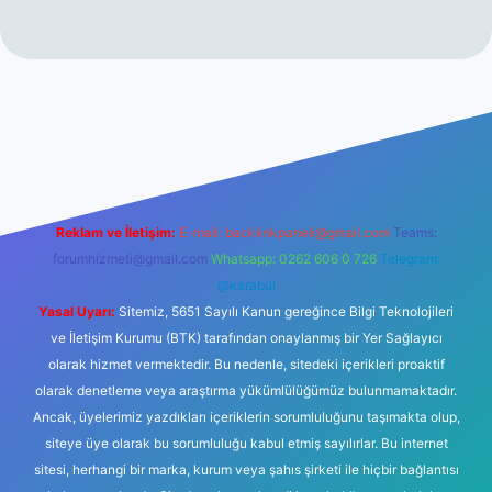
t
Reklam ve İletişim:
E-mail:
backlinkpaneli@gmail.com
Teams:
forumhizmeti@gmail.com
Whatsapp: 0262 606 0 726
Telegram:
@karabul
Yasal Uyarı:
Sitemiz, 5651 Sayılı Kanun gereğince Bilgi Teknolojileri
ve İletişim Kurumu (BTK) tarafından onaylanmış bir Yer Sağlayıcı
olarak hizmet vermektedir. Bu nedenle, sitedeki içerikleri proaktif
olarak denetleme veya araştırma yükümlülüğümüz bulunmamaktadır.
Ancak, üyelerimiz yazdıkları içeriklerin sorumluluğunu taşımakta olup,
siteye üye olarak bu sorumluluğu kabul etmiş sayılırlar. Bu internet
sitesi, herhangi bir marka, kurum veya şahıs şirketi ile hiçbir bağlantısı