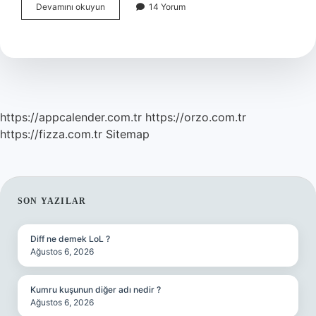
Akciğer
Devamını okuyun
14 Yorum
Enfeksiyonu
Röntgende
Çıkar
Mı
https://appcalender.com.tr
https://orzo.com.tr
https://fizza.com.tr
Sitemap
SIDEBAR
SON YAZILAR
Diff ne demek LoL ?
Ağustos 6, 2026
Kumru kuşunun diğer adı nedir ?
Ağustos 6, 2026