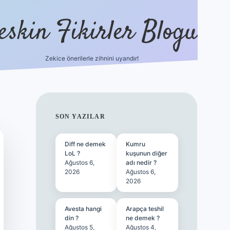
eskin Fikirler Blogu
Zekice önerilerle zihnini uyandır!
vdcasinog
SIDEBAR
SON YAZILAR
Diff ne demek
Kumru
LoL ?
kuşunun diğer
Ağustos 6,
adı nedir ?
2026
Ağustos 6,
2026
Avesta hangi
Arapça teshil
din ?
ne demek ?
Ağustos 5,
Ağustos 4,