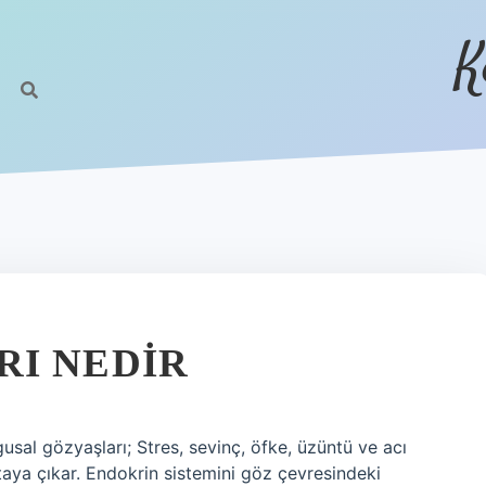
K
I NEDIR
sal gözyaşları; Stres, sevinç, öfke, üzüntü ve acı
taya çıkar. Endokrin sistemini göz çevresindeki