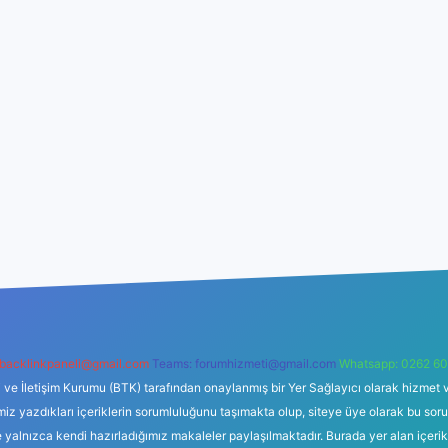
backlinkpaneli@gmail.com
Teams:
forumhizmeti@gmail.com
Whatsapp: 0262 60
i ve İletişim Kurumu (BTK) tarafından onaylanmış bir Yer Sağlayıcı olarak hizmet v
azdıkları içeriklerin sorumluluğunu taşımakta olup, siteye üye olarak bu sorumlul
e yalnızca kendi hazırladığımız makaleler paylaşılmaktadır. Burada yer alan içeri