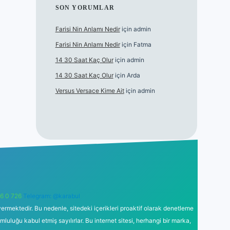
SON YORUMLAR
Farisi Nin Anlamı Nedir
için
admin
Farisi Nin Anlamı Nedir
için
Fatma
14 30 Saat Kaç Olur
için
admin
14 30 Saat Kaç Olur
için
Arda
Versus Versace Kime Ait
için
admin
6 0 726
Telegram: @karabul
ermektedir. Bu nedenle, sitedeki içerikleri proaktif olarak denetleme
uğu kabul etmiş sayılırlar. Bu internet sitesi, herhangi bir marka,