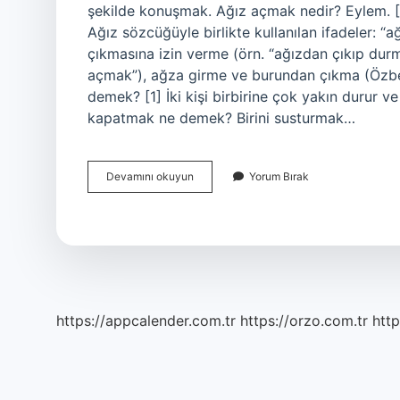
şekilde konuşmak. Ağız açmak nedir? Eylem. [
Ağız sözcüğüyle birlikte kullanılan ifadeler: 
çıkmasına izin verme (örn. “ağızdan çıkıp durm
açmak”), ağza girme ve burundan çıkma (Özbek
demek? [1] İki kişi birbirine çok yakın durur 
kapatmak ne demek? Birini susturmak…
Ağız
Devamını okuyun
Yorum Bırak
Vermek
Nedir
https://appcalender.com.tr
https://orzo.com.tr
http