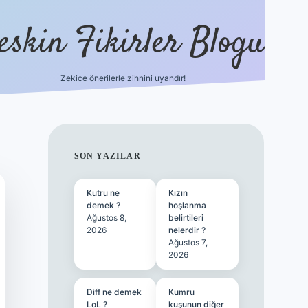
eskin Fikirler Blogu
Zekice önerilerle zihnini uyandır!
vdcasinog
SIDEBAR
SON YAZILAR
Kutru ne
Kızın
demek ?
hoşlanma
Ağustos 8,
belirtileri
2026
nelerdir ?
Ağustos 7,
2026
Diff ne demek
Kumru
LoL ?
kuşunun diğer