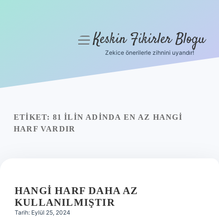
Keskin Fikirler Blogu
menüyü
aç
Zekice önerilerle zihnini uyandır!
Anasayfa
Gizlilik Politikası
Yasal Uyarı
ETIKET:
81 ILIN ADINDA EN AZ HANGI
HARF VARDIR
Hakkımızda
HANGI HARF DAHA AZ
KULLANILMIŞTIR
Tarih: Eylül 25, 2024