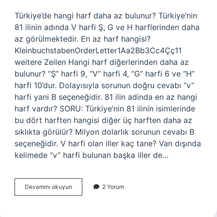
Türkiye’de hangi harf daha az bulunur? Türkiye’nin
81 ilinin adında V harfi Ş, G ve H harflerinden daha
az görülmektedir. En az harf hangisi?
KleinbuchstabenOrderLetter1Aa2Bb3Cc4Çç11
weitere Zeilen Hangi harf diğerlerinden daha az
bulunur? “Ş” harfi 9, “V” harfi 4, “G” harfi 6 ve “H”
harfi 10’dur. Dolayısıyla sorunun doğru cevabı “v”
harfi yani B seçeneğidir. 81 ilin adinda en az hangi
harf vardır? SORU: Türkiye’nin 81 ilinin isimlerinde
bu dört harften hangisi diğer üç harften daha az
sıklıkta görülür? Milyon dolarlık sorunun cevabı B
seçeneğidir. V harfi olan iller kaç tane? Van dışında
kelimede “v” harfi bulunan başka iller de…
Hangi
Devamını okuyun
2 Yorum
Harf
Daha
Az