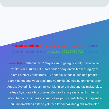
net
Reklam ve İletişim:
E-mail:
backlinkpaneli@gmail.com
Teams:
forumhizmeti@gmail.com
Whatsapp: 0262 606 0 726
Telegram:
@karabul
Yasal Uyarı:
Sitemiz, 5651 Sayılı Kanun gereğince Bilgi Teknolojileri
ve İletişim Kurumu (BTK) tarafından onaylanmış bir Yer Sağlayıcı
olarak hizmet vermektedir. Bu nedenle, sitedeki içerikleri proaktif
olarak denetleme veya araştırma yükümlülüğümüz bulunmamaktadır.
Ancak, üyelerimiz yazdıkları içeriklerin sorumluluğunu taşımakta olup,
siteye üye olarak bu sorumluluğu kabul etmiş sayılırlar. Bu internet
sitesi, herhangi bir marka, kurum veya şahıs şirketi ile hiçbir bağlantısı
bulunmamaktadır. Sitede yalnızca kendi hazırladığımız makaleler