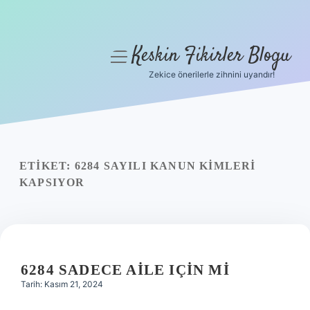
Keskin Fikirler Blogu
menüyü
aç
Zekice önerilerle zihnini uyandır!
Anasayfa
Gizlilik Politikası
Yasal Uyarı
ETIKET:
6284 SAYILI KANUN KIMLERI
KAPSIYOR
Hakkımızda
6284 SADECE AILE IÇIN MI
Tarih: Kasım 21, 2024