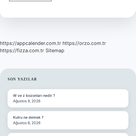
Sadece
Aile
Için
Mi
https://appcalender.com.tr
https://orzo.com.tr
https://fizza.com.tr
Sitemap
SIDEBAR
SON YAZILAR
W ve z bozonları nedir ?
Ağustos 9, 2026
Kutru ne demek ?
Ağustos 8, 2026