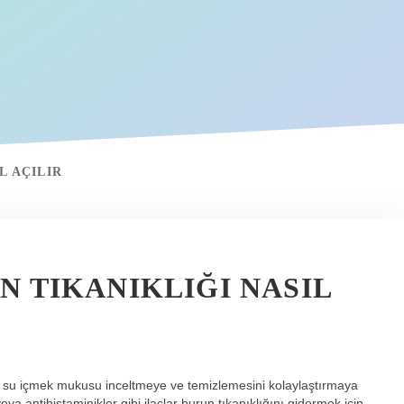
L AÇILIR
 TIKANIKLIĞI NASIL
 Bol su içmek mukusu inceltmeye ve temizlemesini kolaylaştırmaya
ya antihistaminikler gibi ilaçlar burun tıkanıklığını gidermek için