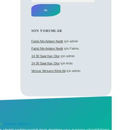
SON YORUMLAR
Farisi Nin Anlamı Nedir
için
admin
Farisi Nin Anlamı Nedir
için
Fatma
14 30 Saat Kaç Olur
için
admin
14 30 Saat Kaç Olur
için
Arda
Versus Versace Kime Ait
için
admin
26
Telegram: @karabul
le, sitedeki içerikleri proaktif olarak denetleme veya araştırma yükümlülüğümüz