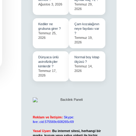
Ağustos 3, 2026
Temmuz 29,
2026
Kediler ne
Çam kozalağının
grubuna girer ?
neye faydası var
Temmuz 25,
?
2026
Temmuz 19,
2026
Dünyaca ünlü
Normal boy kitap
astrofizikçiler
ölçüsü ?
kimlerdir ?
Temmuz 14,
Temmuz 17,
2026
2026
Reklam ve İletişim:
Skype:
live:.cid.575569c608265c69
Yasal Uyarı:
Bu internet sitesi, herhangi bir
marka, kurum veya şahıs şirketi ile hiçbir