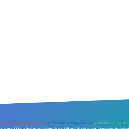
-mail:
backlinkpaneli@gmail.com
Teams:
forumhizmeti@gmail.com
Whatsapp: 0262 606 0 7
şim Kurumu (BTK) tarafından onaylanmış bir Yer Sağlayıcı olarak hizmet vermektedir. Bu neden