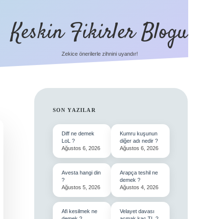
Keskin Fikirler Blogu
Zekice önerilerle zihnini uyandır!
SIDEBAR
SON YAZILAR
Diff ne demek
Kumru kuşunun
LoL ?
diğer adı nedir ?
Ağustos 6, 2026
Ağustos 6, 2026
Avesta hangi din
Arapça teshil ne
?
demek ?
Ağustos 5, 2026
Ağustos 4, 2026
Afi kesilmek ne
Velayet davası
demek ?
açmak kaç TL ?