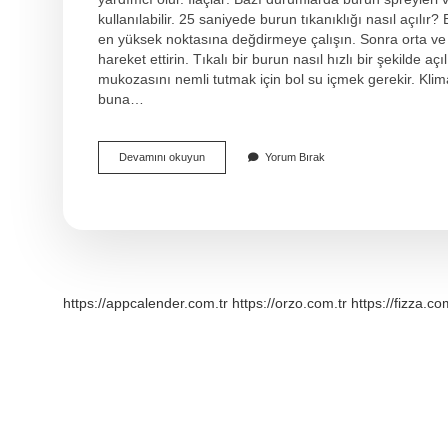
kullanılabilir. 25 saniyede burun tıkanıklığı nasıl açıl
en yüksek noktasına değdirmeye çalışın. Sonra orta ve iş
hareket ettirin. Tıkalı bir burun nasıl hızlı bir şekilde aç
mukozasını nemli tutmak için bol su içmek gerekir. Klim
buna…
Doğal
Devamını okuyun
Yorum Bırak
Yolla
Burun
Tıkanıklığı
Nasıl
Açılır
https://appcalender.com.tr
https://orzo.com.tr
https://fizza.co