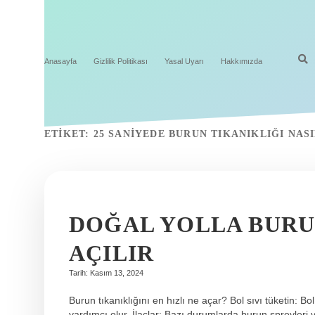
Anasayfa
Gizlilik Politikası
Yasal Uyarı
Hakkımızda
ETIKET:
25 SANIYEDE BURUN TIKANIKLIĞI NASI
DOĞAL YOLLA BURUN
AÇILIR
Tarih: Kasım 13, 2024
Burun tıkanıklığını en hızlı ne açar? Bol sıvı tüketin:
yardımcı olur. İlaçlar: Bazı durumlarda burun spreyleri ve