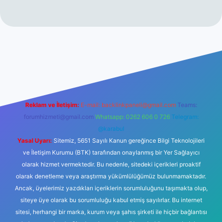
t
Reklam ve İletişim:
E-mail:
backlinkpaneli@gmail.com
Teams:
forumhizmeti@gmail.com
Whatsapp: 0262 606 0 726
Telegram:
@karabul
Yasal Uyarı:
Sitemiz, 5651 Sayılı Kanun gereğince Bilgi Teknolojileri
ve İletişim Kurumu (BTK) tarafından onaylanmış bir Yer Sağlayıcı
olarak hizmet vermektedir. Bu nedenle, sitedeki içerikleri proaktif
olarak denetleme veya araştırma yükümlülüğümüz bulunmamaktadır.
Ancak, üyelerimiz yazdıkları içeriklerin sorumluluğunu taşımakta olup,
siteye üye olarak bu sorumluluğu kabul etmiş sayılırlar. Bu internet
sitesi, herhangi bir marka, kurum veya şahıs şirketi ile hiçbir bağlantısı