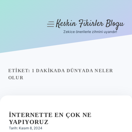
Keskin Fikirler Blogu
menüyü
aç
Zekice önerilerle zihnini uyandır!
Anasayfa
Gizlilik Politikası
Yasal Uyarı
ETIKET:
1 DAKIKADA DÜNYADA NELER
OLUR
Hakkımızda
İNTERNETTE EN ÇOK NE
YAPIYORUZ
Tarih: Kasım 8, 2024