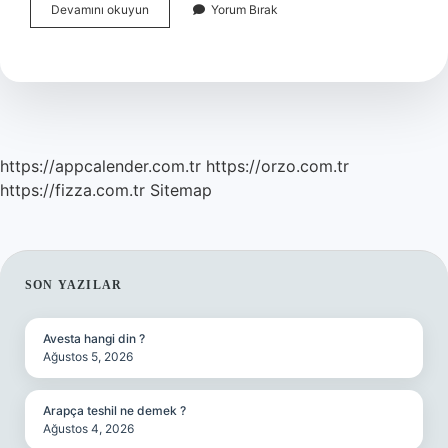
İNternette
Devamını okuyun
Yorum Bırak
En
Çok
Ne
Yapıyoruz
https://appcalender.com.tr
https://orzo.com.tr
https://fizza.com.tr
Sitemap
SIDEBAR
SON YAZILAR
Avesta hangi din ?
Ağustos 5, 2026
Arapça teshil ne demek ?
Ağustos 4, 2026