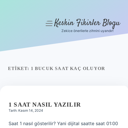
Keskin Fikirler Blogu
menüyü
aç
Zekice önerilerle zihnini uyandır!
Anasayfa
Gizlilik Politikası
Yasal Uyarı
ETIKET:
1 BUCUK SAAT KAÇ OLUYOR
Hakkımızda
1 SAAT NASIL YAZILIR
Tarih: Kasım 14, 2024
Saat 1 nasıl gösterilir? Yani dijital saatte saat 01:00