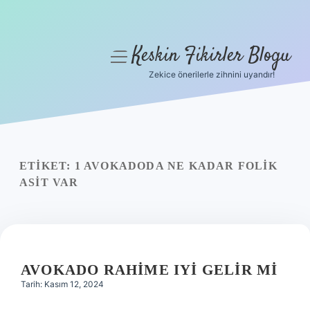
Keskin Fikirler Blogu
menüyü
aç
Zekice önerilerle zihnini uyandır!
Anasayfa
Gizlilik Politikası
Yasal Uyarı
ETIKET:
1 AVOKADODA NE KADAR FOLIK
ASIT VAR
Hakkımızda
AVOKADO RAHIME IYI GELIR MI
Tarih: Kasım 12, 2024