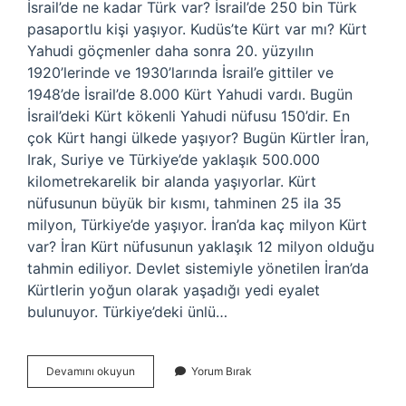
İsrail’de ne kadar Türk var? İsrail’de 250 bin Türk
pasaportlu kişi yaşıyor. Kudüs’te Kürt var mı? Kürt
Yahudi göçmenler daha sonra 20. yüzyılın
1920’lerinde ve 1930’larında İsrail’e gittiler ve
1948’de İsrail’de 8.000 Kürt Yahudi vardı. Bugün
İsrail’deki Kürt kökenli Yahudi nüfusu 150’dir. En
çok Kürt hangi ülkede yaşıyor? Bugün Kürtler İran,
Irak, Suriye ve Türkiye’de yaklaşık 500.000
kilometrekarelik bir alanda yaşıyorlar. Kürt
nüfusunun büyük bir kısmı, tahminen 25 ila 35
milyon, Türkiye’de yaşıyor. İran’da kaç milyon Kürt
var? İran Kürt nüfusunun yaklaşık 12 milyon olduğu
tahmin ediliyor. Devlet sistemiyle yönetilen İran’da
Kürtlerin yoğun olarak yaşadığı yedi eyalet
bulunuyor. Türkiye’deki ünlü…
İSrail
Devamını okuyun
Yorum Bırak
Ne
Kadar