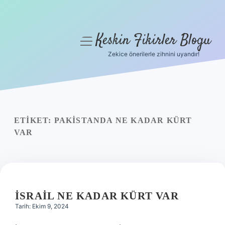
Keskin Fikirler Blogu
menüyü
aç
Zekice önerilerle zihnini uyandır!
Anasayfa
Gizlilik Politikası
Yasal Uyarı
ETIKET:
PAKISTANDA NE KADAR KÜRT
VAR
Hakkımızda
İSRAIL NE KADAR KÜRT VAR
Tarih: Ekim 9, 2024