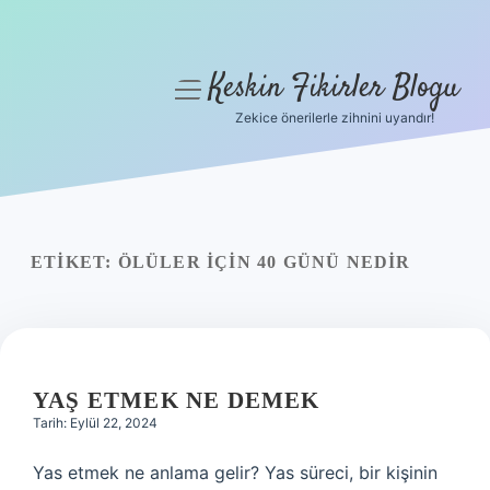
Keskin Fikirler Blogu
menüyü
aç
Zekice önerilerle zihnini uyandır!
Anasayfa
Gizlilik Politikası
Yasal Uyarı
ETIKET:
ÖLÜLER IÇIN 40 GÜNÜ NEDIR
Hakkımızda
YAŞ ETMEK NE DEMEK
Tarih: Eylül 22, 2024
Yas etmek ne anlama gelir? Yas süreci, bir kişinin