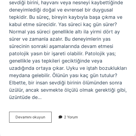
sevdiği birini, hayvanı veya nesneyi kaybettiğinde
deneyimlediği doğal ve evrensel bir duygusal
tepkidir. Bu süreç, bireyin kaybıyla başa çıkma ve
kabul etme sürecidir. Yas süreci kaç gün sürer?
Normal yas süreci genellikle altı ila yirmi dört ay
sürer ve zamanla azalır. Bu deneyimlerin yas
sürecinin sonraki aşamalarında devam etmesi
patolojik yasın bir işareti olabilir. Patolojik yas;
genellikle yas tepkileri geciktiğinde veya
uzadığında ortaya çıkar. Uyku ve iştah bozuklukları
meydana gelebilir. Ölünün yası kaç gün tutulur?
Elbette, bir insan sevdiği birinin ölümünden sonra
üzülür, ancak sevmekte ölçülü olmak gerektiği gibi,
üzüntüde de…
Yaş
Devamını okuyun
2 Yorum
Etmek
Ne
Demek