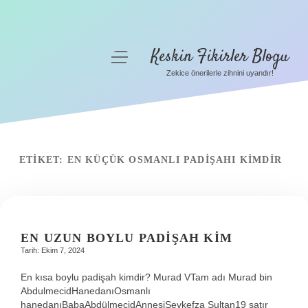
Keskin Fikirler Blogu
menüyü
aç
Zekice önerilerle zihnini uyandır!
Anasayfa
Gizlilik Politikası
Yasal Uyarı
ETIKET:
EN KÜÇÜK OSMANLI PADIŞAHI KIMDIR
Hakkımızda
EN UZUN BOYLU PADIŞAH KIM
Tarih: Ekim 7, 2024
En kısa boylu padişah kimdir? Murad VTam adı Murad bin
AbdulmecidHanedanıOsmanlı
hanedanıBabaAbdülmecidAnnesiŞevkefza Sultan19 satır