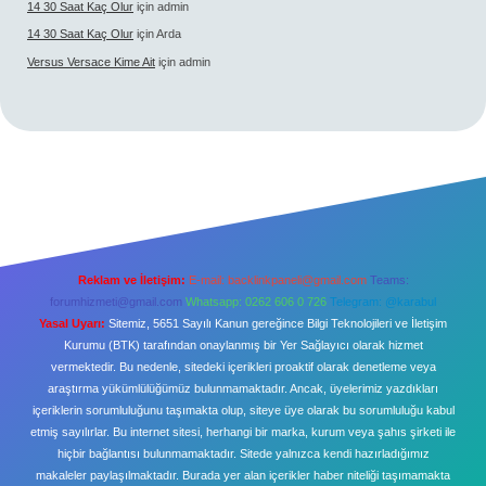
14 30 Saat Kaç Olur
için
admin
14 30 Saat Kaç Olur
için
Arda
Versus Versace Kime Ait
için
admin
Reklam ve İletişim:
E-mail:
backlinkpaneli@gmail.com
Teams:
forumhizmeti@gmail.com
Whatsapp: 0262 606 0 726
Telegram: @karabul
Yasal Uyarı:
Sitemiz, 5651 Sayılı Kanun gereğince Bilgi Teknolojileri ve İletişim
Kurumu (BTK) tarafından onaylanmış bir Yer Sağlayıcı olarak hizmet
vermektedir. Bu nedenle, sitedeki içerikleri proaktif olarak denetleme veya
araştırma yükümlülüğümüz bulunmamaktadır. Ancak, üyelerimiz yazdıkları
içeriklerin sorumluluğunu taşımakta olup, siteye üye olarak bu sorumluluğu kabul
etmiş sayılırlar. Bu internet sitesi, herhangi bir marka, kurum veya şahıs şirketi ile
hiçbir bağlantısı bulunmamaktadır. Sitede yalnızca kendi hazırladığımız
makaleler paylaşılmaktadır. Burada yer alan içerikler haber niteliği taşımamakta