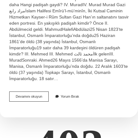
daha Hangi padişah gaydi? IV. MuradIV. Murad Murad Gazi
مراد رابعİslam Halifesi Emîrü’l-mü’minîn, İki Kutsal Caminin
Hizmetkarı Kayser-i Rûm Sultan Gazi Han’ın saltanatını tasvir
eden portresi. En yakışıklı padişah kimdir? Önce II.
Abdülmecid geldi. MahmudHalefiAbdülazi25 Nisan 1823’te
İstanbul, Osmanlı İmparatorluğu’nda doğdu25 Haziran
1861’de öldü (38 yaşında) İstanbul, Osmanlı
İmparatorluğu19 satır daha 39 kardeşini öldüren padişah
kimdir? III. Mehmed III. Mehmed محمد ثالثİlk gelenIII.
MuradSonraki. Ahmed26 Mayıs 1566’da Manisa Sarayı,
Manisa, Osmanlı İmparatorluğu’nda doğdu. 22 Aralık 1603’te
öldü (37 yaşında) Topkapı Sarayı, İstanbul, Osmanlı
İmparatorluğu. 18 satır…
En
Devamını okuyun
Yorum Bırak
Uzun
Boylu
Padişah
Kim