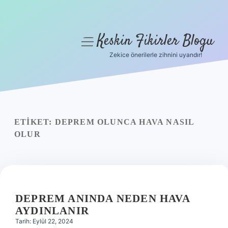
Keskin Fikirler Blogu
menüyü
aç
Zekice önerilerle zihnini uyandır!
Anasayfa
Gizlilik Politikası
Yasal Uyarı
ETIKET:
DEPREM OLUNCA HAVA NASIL
OLUR
Hakkımızda
DEPREM ANINDA NEDEN HAVA
AYDINLANIR
Tarih: Eylül 22, 2024