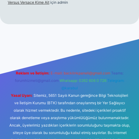
Versus Versace Kime Ait
için
admin
t
Reklam ve İletişim:
E-mail:
backlinkpaneli@gmail.com
Teams:
forumhizmeti@gmail.com
Whatsapp: 0262 606 0 726
Telegram:
@karabul
Yasal Uyarı:
Sitemiz, 5651 Sayılı Kanun gereğince Bilgi Teknolojileri
ve İletişim Kurumu (BTK) tarafından onaylanmış bir Yer Sağlayıcı
olarak hizmet vermektedir. Bu nedenle, sitedeki içerikleri proaktif
olarak denetleme veya araştırma yükümlülüğümüz bulunmamaktadır.
Ancak, üyelerimiz yazdıkları içeriklerin sorumluluğunu taşımakta olup,
siteye üye olarak bu sorumluluğu kabul etmiş sayılırlar. Bu internet