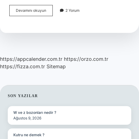
Deprem
Devamını okuyun
2 Yorum
Anında
Neden
Hava
Aydınlanır
https://appcalender.com.tr
https://orzo.com.tr
https://fizza.com.tr
Sitemap
SIDEBAR
SON YAZILAR
W ve z bozonları nedir ?
Ağustos 9, 2026
Kutru ne demek ?